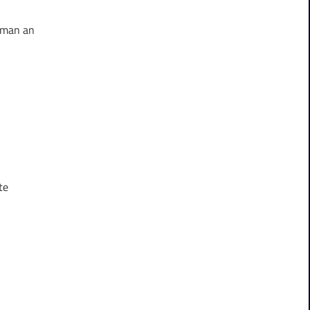
n man an
te