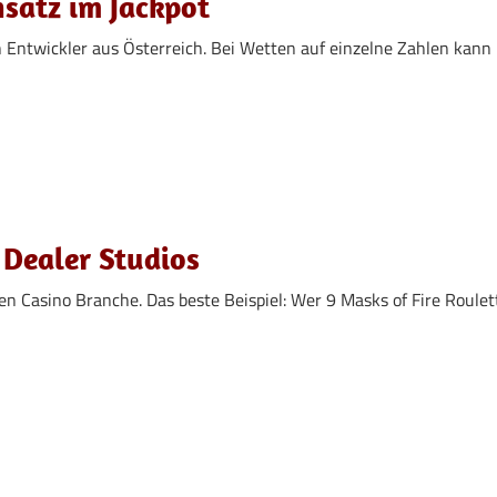
nsatz im Jackpot
n Entwickler aus Österreich. Bei Wetten auf einzelne Zahlen kan
 Dealer Studios
llen Casino Branche. Das beste Beispiel: Wer 9 Masks of Fire Roulet