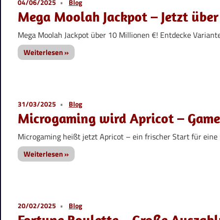
04/06/2025
Blog
Mega Moolah Jackpot – Jetzt über 
Mega Moolah Jackpot über 10 Millionen €! Entdecke Variant
Weiterlesen
31/03/2025
Blog
Microgaming wird Apricot – Game
Microgaming heißt jetzt Apricot – ein frischer Start für eine
Weiterlesen
20/02/2025
Blog
Fortune Roulette – Große Auszah