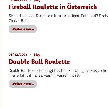
Fireball Roulette in Österreich
Sie suchen Live-Roulette mit mehr Jackpot-Potenzial? Fireba
Chaser Bet.
Weiterlesen
03/12/2025
Blog
Double Ball Roulette
Double Ball Roulette bringt frischen Schwung ins klassische
Hier erfahrt ihr alles, was ihr wissen müsst.
Weiterlesen