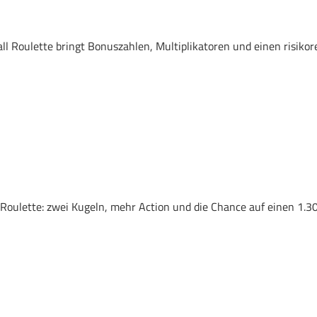
ll Roulette bringt Bonuszahlen, Multiplikatoren und einen risikor
 Roulette: zwei Kugeln, mehr Action und die Chance auf einen 1.30