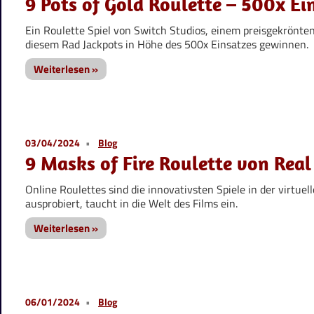
9 Pots of Gold Roulette – 500x Ei
Ein Roulette Spiel von Switch Studios, einem preisgekrönte
diesem Rad Jackpots in Höhe des 500x Einsatzes gewinnen.
Weiterlesen
03/04/2024
Blog
9 Masks of Fire Roulette von Real
Online Roulettes sind die innovativsten Spiele in der virtue
ausprobiert, taucht in die Welt des Films ein.
Weiterlesen
06/01/2024
Blog